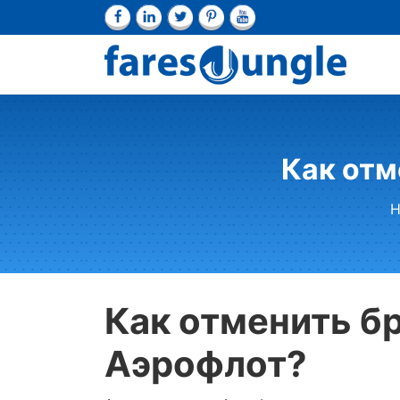
Как отм
H
Как отменить б
Аэрофлот?