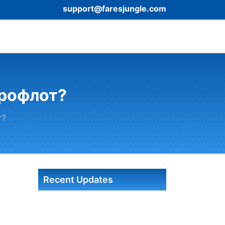
support@faresjungle.com
эрофлот?
т?
Recent Updates