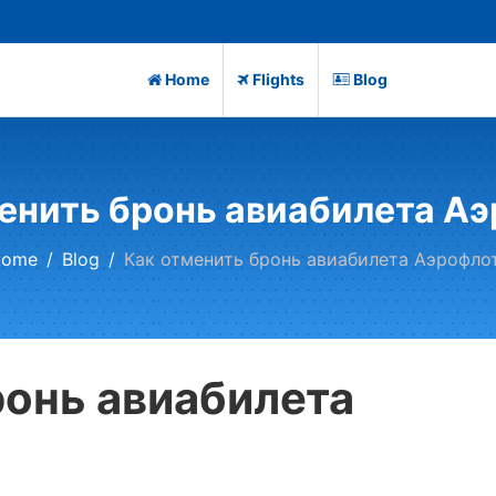
Home
Flights
Blog
енить бронь авиабилета А
ome
Blog
Как отменить бронь авиабилета Аэрофло
ронь авиабилета